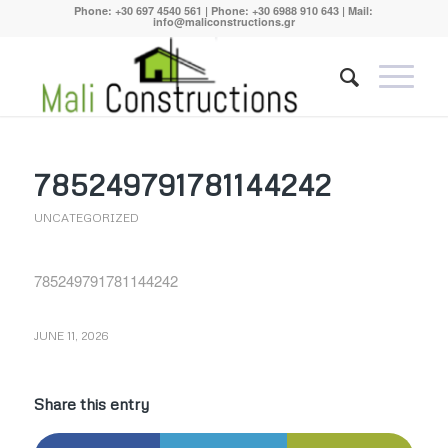
Phone:
+30 697 4540 561
| Phone:
+30 6988 910 643
| Mail:
info@maliconstructions.gr
785249791781144242
UNCATEGORIZED
785249791781144242
JUNE 11, 2026
Share this entry