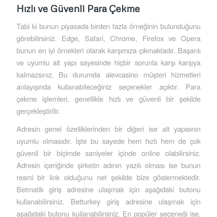
Hızlı ve Güvenli Para Çekme
Tabi ki bunun piyasada birden fazla örneğinin bulunduğunu
görebilirsiniz. Edge, Safari, Chrome, Firefox ve Opera
bunun en iyi örnekleri olarak karşımıza çıkmaktadır. Başarılı
ve uyumlu alt yapı sayesinde hiçbir sorunla karşı karşıya
kalmazsınız. Bu durumda alevcasino müşteri hizmetleri
anlayışında kullanabileceğiniz seçenekler açıktır. Para
çekme işlemleri, genellikle hızlı ve güvenli bir şekilde
gerçekleştirilir.
Adresin genel özelliklerinden bir diğeri ise alt yapısının
uyumlu olmasıdır. İşte bu sayede hem hızlı hem de çok
güvenli bir biçimde saniyeler içinde online olabilirsiniz.
Adresin içeriğinde şirketin adının yazılı olması ise bunun
resmi bir link olduğunu net şekilde bize göstermektedir.
Betmatik giriş adresine ulaşmak için aşağıdaki butonu
kullanabilirsiniz. Betturkey giriş adresine ulaşmak için
aşağıdaki butonu kullanabilirsiniz. En popüler seçeneği ise,