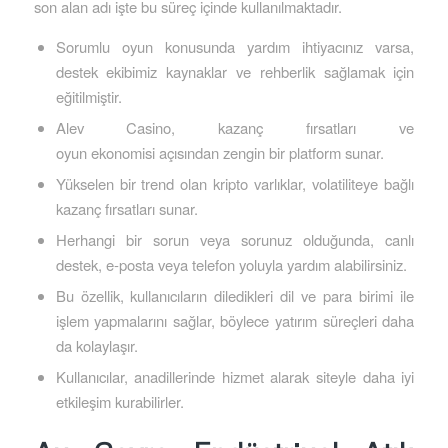
son alan adı işte bu süreç içinde kullanılmaktadır.
Sorumlu oyun konusunda yardım ihtiyacınız varsa,
destek ekibimiz kaynaklar ve rehberlik sağlamak için
eğitilmiştir.
Alev Casino, kazanç fırsatları ve
oyun ekonomisi açısından zengin bir platform sunar.
Yükselen bir trend olan kripto varlıklar, volatiliteye bağlı
kazanç fırsatları sunar.
Herhangi bir sorun veya sorunuz olduğunda, canlı
destek, e-posta veya telefon yoluyla yardım alabilirsiniz.
Bu özellik, kullanıcıların diledikleri dil ve para birimi ile
işlem yapmalarını sağlar, böylece yatırım süreçleri daha
da kolaylaşır.
Kullanıcılar, anadillerinde hizmet alarak siteyle daha iyi
etkileşim kurabilirler.