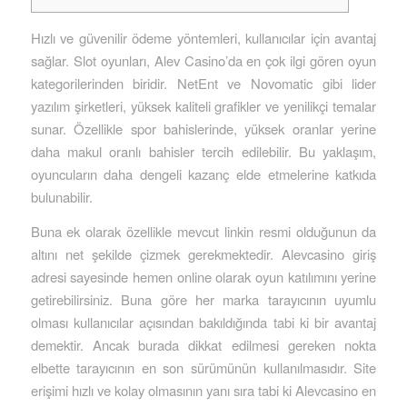
Hızlı ve güvenilir ödeme yöntemleri, kullanıcılar için avantaj
sağlar. Slot oyunları, Alev Casino’da en çok ilgi gören oyun
kategorilerinden biridir. NetEnt ve Novomatic gibi lider
yazılım şirketleri, yüksek kaliteli grafikler ve yenilikçi temalar
sunar. Özellikle spor bahislerinde, yüksek oranlar yerine
daha makul oranlı bahisler tercih edilebilir. Bu yaklaşım,
oyuncuların daha dengeli kazanç elde etmelerine katkıda
bulunabilir.
Buna ek olarak özellikle mevcut linkin resmi olduğunun da
altını net şekilde çizmek gerekmektedir. Alevcasino giriş
adresi sayesinde hemen online olarak oyun katılımını yerine
getirebilirsiniz. Buna göre her marka tarayıcının uyumlu
olması kullanıcılar açısından bakıldığında tabi ki bir avantaj
demektir. Ancak burada dikkat edilmesi gereken nokta
elbette tarayıcının en son sürümünün kullanılmasıdır. Site
erişimi hızlı ve kolay olmasının yanı sıra tabi ki Alevcasino en