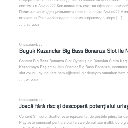
системы в Азино 777 Как пополнить счет на официальном сай
Политика конфиденциальности казино на сайте Азино777 Азин
игроков из России благодаря своему широкому выбору […]
July 30, 2026
Uncategorized
Buyuk Kazanclar Big Bass Bonanza Slot il
Content Big Bass Bonanza Slot Oynanışının Detayları Slotta Karş
Kazanmaya Başlamak İçin Öneriler Big Bass Bonanza, çevrimiçi sl
slot oyunu, oyunculara hem eğlenceli bir deneyim sunarken hem de 
July 27, 2026
Uncategorized
Joacă fără risc și descoperă potențialul uria
Content Simbolul Scatter este reprezentat de peștele prins, iar dacă
Play este cunoscut pentru sloturile sale de calitate înaltă, cu o g