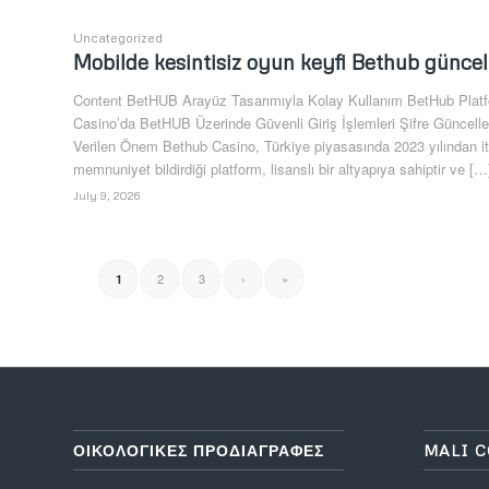
Uncategorized
Mobilde kesintisiz oyun keyfi Bethub güncel
Content BetHUB Arayüz Tasarımıyla Kolay Kullanım BetHub Platf
Casino’da BetHUB Üzerinde Güvenli Giriş İşlemleri Şifre Güncell
Verilen Önem Bethub Casino, Türkiye piyasasında 2023 yılından iti
memnuniyet bildirdiği platform, lisanslı bir altyapıya sahiptir ve […
July 9, 2026
2
3
›
»
1
ΟΙΚΟΛΟΓΙΚΕΣ ΠΡΟΔΙΑΓΡΑΦΕΣ
MALI 