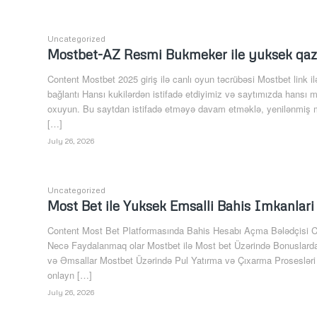
Uncategorized
Mostbet-AZ Resmi Bukmeker ile yuksek qa
Content Mostbet 2025 giriş ilə canlı oyun təcrübəsi Mostbet link il
bağlantı Hansı kukilərdən istifadə etdiyimiz və saytımızda hansı m
oxuyun. Bu saytdan istifadə etməyə davam etməklə, yenilənmiş mə
[…]
July 26, 2026
Uncategorized
Most Bet ile Yuksek Emsalli Bahis Imkanlari
Content Most Bet Platformasında Bahis Hesabı Açma Bələdçisi Can
Necə Faydalanmaq olar Mostbet ilə Most bet Üzərində Bonuslard
və Əmsallar Mostbet Üzərində Pul Yatırma və Çıxarma Prosesləri
onlayn […]
July 26, 2026