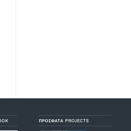
B
OOK
ΠΡΟΣΦΑΤΑ PROJECTS