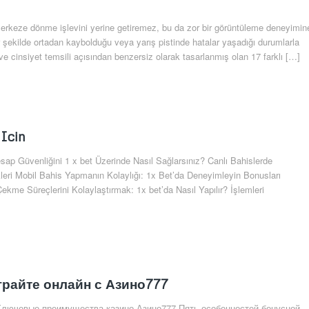
keze dönme işlevini yerine getiremez, bu da zor bir görüntüleme deneyimin
ir şekilde ortadan kaybolduğu veya yarış pistinde hatalar yaşadığı durumlarla
ve cinsiyet temsili açısından benzersiz olarak tasarlanmış olan 17 farklı […]
 Icin
sap Güvenliğini 1 x bet Üzerinde Nasıl Sağlarsınız? Canlı Bahislerde
ikleri Mobil Bahis Yapmanın Kolaylığı: 1x Bet’da Deneyimleyin Bonusları
me Süreçlerini Kolaylaştırmak: 1x bet’da Nasıl Yapılır? İşlemleri
грайте онлайн с Азино777
Ключевые преимущества казино Азино777 Пять особенностей бонусной