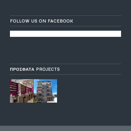
FOLLOW US ON FACEBOOK
ΠΡΟΣΦΑΤΑ PROJECTS