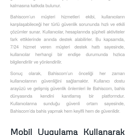
kalmasına katkıda bulunur.
Bahiscom’un müşteri hizmetleri ekibi, kullanıcıların
karşılaşabileceği her türlü güvenlik sorununda hızlı ve etkili
çözümler sunar. Kullanıcılar, hesaplarında şüpheli aktiviteler
fark ettiklerinde anında destek alabilirler. Bu kapsamda,
7/24 hizmet veren müşteri destek hattı sayesinde,
kullanıcılar herhangi bir endişe durumunda hızlıca
bilgilendirilir ve yönlendirilir.
Sonuç olarak, Bahiscom’un önceliği her zaman
kullanıcılarının güvenliğini sağlamaktır. Kullanıcı dostu
arayüzü ve gelişmiş güvenlik önlemleri ile Bahiscom, bahis
dünyasında kendini kanıtlamış bir platformdur.
Kullanıcılarına sunduğu güvenli ortam sayesinde,
Bahiscom’da bahis yapmak hem keyifli hem de güvenlidir.
Mobil Uygulama Kullanarak