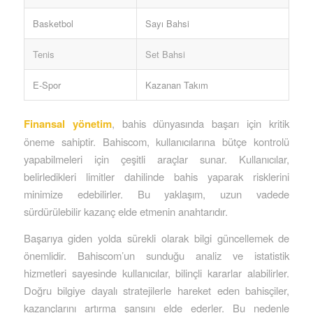
Basketbol
Sayı Bahsi
Tenis
Set Bahsi
E-Spor
Kazanan Takım
Finansal yönetim
, bahis dünyasında başarı için kritik
öneme sahiptir. Bahiscom, kullanıcılarına bütçe kontrolü
yapabilmeleri için çeşitli araçlar sunar. Kullanıcılar,
belirledikleri limitler dahilinde bahis yaparak risklerini
minimize edebilirler. Bu yaklaşım, uzun vadede
sürdürülebilir kazanç elde etmenin anahtarıdır.
Başarıya giden yolda sürekli olarak bilgi güncellemek de
önemlidir. Bahiscom’un sunduğu analiz ve istatistik
hizmetleri sayesinde kullanıcılar, bilinçli kararlar alabilirler.
Doğru bilgiye dayalı stratejilerle hareket eden bahisçiler,
kazançlarını artırma şansını elde ederler. Bu nedenle