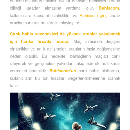
önünde bulundurulmalıdır. Bu tür detaylar, bahisçilerin daha
bilinçli kararlar almasına yardımcı olur.
Bahiscom
,
kullanıcılara kapsamlı istatistikler ve
Bahiscom giriş
analiz
araçları sunarak bu süreci kolaylaştırır.
Canlı bahis seçenekleri de yüksek oranlar yakalamak
için harika fırsatlar sunar.
Maç sırasında değişen
dinamikler ve anlık gelişmeler, oranların hızla değişmesine
neden olabilir. Bu nedenle, bahisçilerin maçları canlı
izleyerek ve gelişmeleri yakından takip ederek hızlı karar
vermeleri önemlidir.
Bahiscom’un
canlı bahis platformu,
kullanıcıların bu tür fırsatları değerlendirmelerine olanak
tanır.