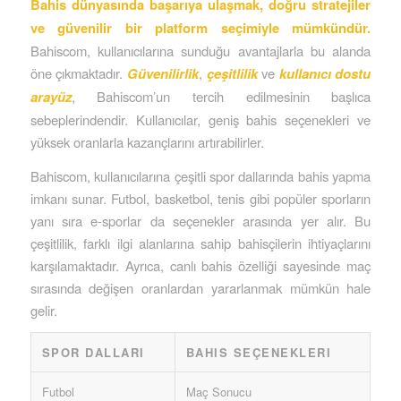
Bahis dünyasında başarıya ulaşmak, doğru stratejiler
ve güvenilir bir platform seçimiyle mümkündür.
Bahiscom, kullanıcılarına sunduğu avantajlarla bu alanda
öne çıkmaktadır.
Güvenilirlik
,
çeşitlilik
ve
kullanıcı dostu
arayüz
, Bahiscom’un tercih edilmesinin başlıca
sebeplerindendir. Kullanıcılar, geniş bahis seçenekleri ve
yüksek oranlarla kazançlarını artırabilirler.
Bahiscom, kullanıcılarına çeşitli spor dallarında bahis yapma
imkanı sunar. Futbol, basketbol, tenis gibi popüler sporların
yanı sıra e-sporlar da seçenekler arasında yer alır. Bu
çeşitlilik, farklı ilgi alanlarına sahip bahisçilerin ihtiyaçlarını
karşılamaktadır. Ayrıca, canlı bahis özelliği sayesinde maç
sırasında değişen oranlardan yararlanmak mümkün hale
gelir.
SPOR DALLARI
BAHIS SEÇENEKLERI
Futbol
Maç Sonucu