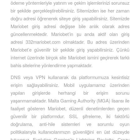
ödeme yöntemleriyle yatırım ve çekim işlemlerinizi sorunsuz
bir şekilde gerçekleştirebilirsiniz. Sitemizden ise her zaman
doğru adresi öğrenerek siteye giriş yapabilirsiniz. Sitemizde
Mariobet giriş adresi değişse bile anlık olarak adres
güncellenmektedir. Mariobet’in şu anda aktif olan giriş
adresi 332mariobet.com olmaktadır. Bu adres üzerinden
Mariobet’e güvenilir bir şekilde giriş yapabilirsiniz. Çünkü
internet üzerinde birçok site Mariobet ismini geçirerek farklı
bahis sitelerine yönlendirme yapmaktadır.
DNS veya VPN kullanarak da platformumuza kesintisiz
erişim sağlayabilirsiniz. Mobil uygulamamız üzerinden
yapılan girişlerde herhangi bir erişim sorunu
yaşanmamaktadır. Malta Gaming Authority (MGA) lisansı ile
faaliyet gösteren Mariobet, düzenli denetimlerden geçen
güvenilir bir platformdur. SSL şifreleme, iki faktörlü
doğrulama, anti-hile sistemleri ve sorumlu oyun
politikalarıyla kullanıcılarımızın güvenliğini en üst düzeyde
tutuyoruz. Evolution Gaming’in Lightning Roulette, Crazy