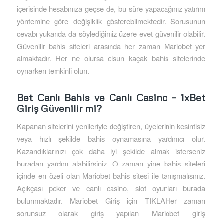
içerisinde hesabınıza geçse de, bu süre yapacağınız yatırım
yöntemine göre değişiklik gösterebilmektedir. Sorusunun
cevabı yukarıda da söylediğimiz üzere evet güvenilir olabilir.
Güvenilir bahis siteleri arasında her zaman Mariobet yer
almaktadır. Her ne olursa olsun kaçak bahis sitelerinde
oynarken temkinli olun.
Bet Canlı Bahis ve Canlı Casino – 1xBet
Giriş Güvenilir mi?
Kapanan sitelerini yenileriyle değiştiren, üyelerinin kesintisiz
veya hızlı şekilde bahis oynamasına yardımcı olur.
Kazandıklarınızı çok daha iyi şekilde almak isterseniz
buradan yardım alabilirsiniz. O zaman yine bahis siteleri
içinde en özeli olan Mariobet bahis sitesi ile tanışmalısınız.
Açıkçası poker ve canlı casino, slot oyunları burada
bulunmaktadır. Mariobet Giriş için TIKLAHer zaman
sorunsuz olarak giriş yapılan Mariobet giriş