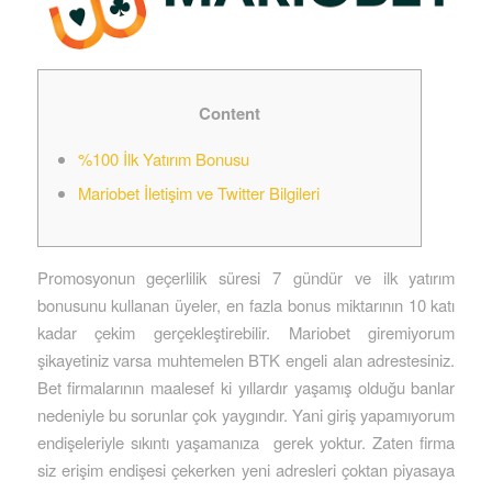
Content
%100 İlk Yatırım Bonusu
Mariobet İletişim ve Twitter Bilgileri
Promosyonun geçerlilik süresi 7 gündür ve ilk yatırım
bonusunu kullanan üyeler, en fazla bonus miktarının 10 katı
kadar çekim gerçekleştirebilir. Mariobet giremiyorum
şikayetiniz varsa muhtemelen BTK engeli alan adrestesiniz.
Bet firmalarının maalesef ki yıllardır yaşamış olduğu banlar
nedeniyle bu sorunlar çok yaygındır. Yani giriş yapamıyorum
endişeleriyle sıkıntı yaşamanıza gerek yoktur. Zaten firma
siz erişim endişesi çekerken yeni adresleri çoktan piyasaya