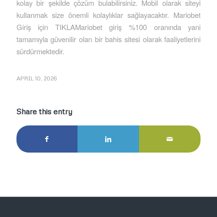
kolay bir şekilde çözüm bulabilirsiniz. Mobil olarak siteyi
kullanmak size önemli kolaylıklar sağlayacaktır. Mariobet
Giriş için TIKLAMariobet giriş %100 oranında yani
tamamıyla güvenilir olan bir bahis sitesi olarak faaliyetlerini
sürdürmektedir.
APRIL 10, 2026
Share this entry