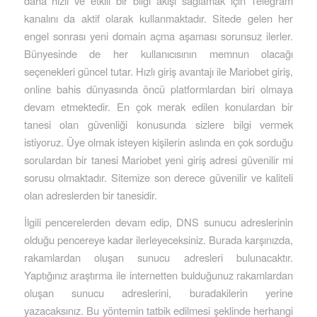
daha hızlı ve etkili bir bilgi akışı sağlamak için Telegram
kanalını da aktif olarak kullanmaktadır. Sitede gelen her
engel sonrası yeni domain açma aşaması sorunsuz ilerler.
Bünyesinde de her kullanıcısının memnun olacağı
seçenekleri güncel tutar. Hızlı giriş avantajı ile Mariobet giriş,
online bahis dünyasında öncü platformlardan biri olmaya
devam etmektedir. En çok merak edilen konulardan bir
tanesi olan güvenliği konusunda sizlere bilgi vermek
istiyoruz. Üye olmak isteyen kişilerin aslında en çok sorduğu
sorulardan bir tanesi Mariobet yeni giriş adresi güvenilir mi
sorusu olmaktadır. Sitemize son derece güvenilir ve kaliteli
olan adreslerden bir tanesidir.
İlgili pencerelerden devam edip, DNS sunucu adreslerinin
olduğu pencereye kadar ilerleyeceksiniz. Burada karşınızda,
rakamlardan oluşan sunucu adresleri bulunacaktır.
Yaptığınız araştırma ile internetten bulduğunuz rakamlardan
oluşan sunucu adreslerini, buradakilerin yerine
yazacaksınız. Bu yöntemin tatbik edilmesi şeklinde herhangi