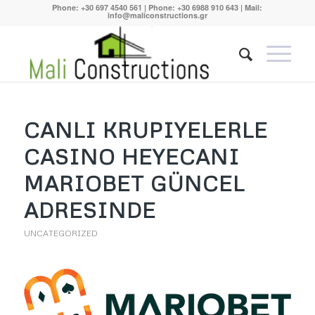
Phone:
+30 697 4540 561
| Phone:
+30 6988 910 643
| Mail:
info@maliconstructions.gr
CANLI KRUPIYELERLE
CASINO HEYECANI
MARIOBET GÜNCEL
ADRESINDE
UNCATEGORIZED