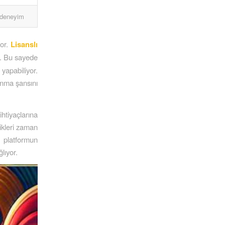
i deneyim
yor.
Lisanslı
or. Bu sayede
yapabiliyor.
anma şansını
htiyaçlarına
ikleri zaman
, platformun
lıyor.