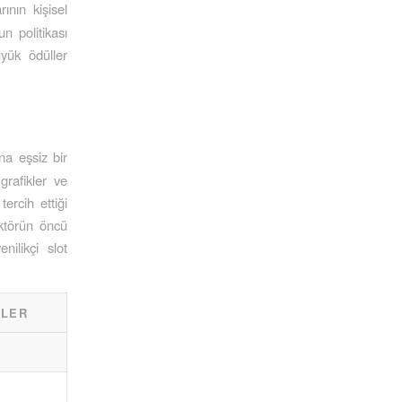
arının kişisel
n politikası
üyük ödüller
ına eşsiz bir
grafikler ve
tercih ettiği
ktörün öncü
nilikçi slot
KLER