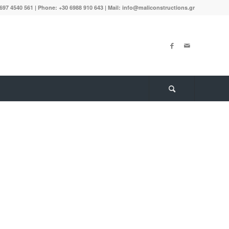
 697 4540 561
| Phone:
+30 6988 910 643
| Mail:
info@maliconstructions.gr