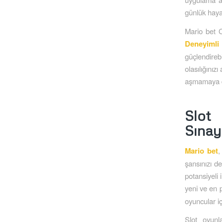
günlük hayat
Mario bet C
Deneyimli 
güçlendireb
olasılığınız
aşmamaya d
Slot 
Sınay
Mario bet
,
şansınızı d
potansiyeli 
yeni ve en 
oyuncular iç
Slot oyunla