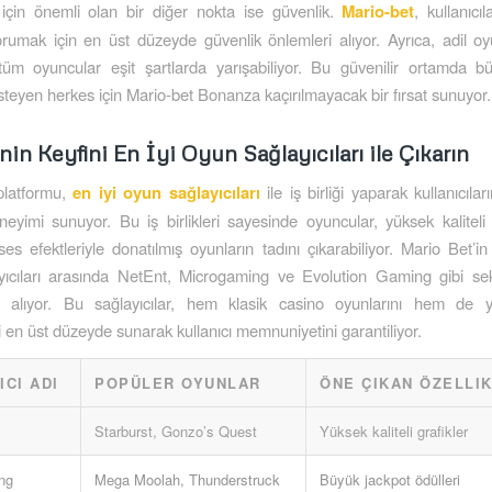
r için önemli olan bir diğer nokta ise güvenlik.
Mario-bet
, kullanıcıl
 korumak için en üst düzeyde güvenlik önlemleri alıyor. Ayrıca, adil oyu
üm oyuncular eşit şartlarda yarışabiliyor. Bu güvenilir ortamda b
teyen herkes için Mario-bet Bonanza kaçırılmayacak bir fırsat sunuyor.
in Keyfini En İyi Oyun Sağlayıcıları ile Çıkarın
platformu,
en iyi oyun sağlayıcıları
ile iş birliği yaparak kullanıcılar
eyimi sunuyor. Bu iş birlikleri sayesinde oyuncular, yüksek kaliteli 
ses efektleriyle donatılmış oyunların tadını çıkarabiliyor. Mario Bet’in 
yıcıları arasında NetEnt, Microgaming ve Evolution Gaming gibi se
r alıyor. Bu sağlayıcılar, hem klasik casino oyunlarını hem de ye
i en üst düzeyde sunarak kullanıcı memnuniyetini garantiliyor.
ICI ADI
POPÜLER OYUNLAR
ÖNE ÇIKAN ÖZELLI
Starburst, Gonzo’s Quest
Yüksek kaliteli grafikler
ng
Mega Moolah, Thunderstruck
Büyük jackpot ödülleri