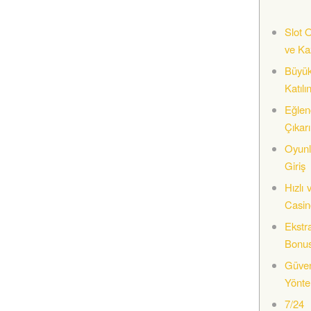
Slot O
ve Ka
Büyü
Katılı
Eğlenc
Çıkar
Oyunl
Giriş
Hızlı
Casin
Ekstr
Bonu
Güve
Yönte
7/24