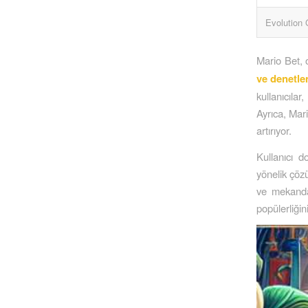
Evolution
Mario Bet, 
ve denetle
kullanıcıla
Ayrıca, Mar
artırıyor.
Kullanıcı d
yönelik çöz
ve mekanda 
popülerliğin