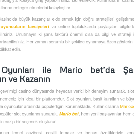
larına entegre etmelerini kolaylaştırır.
asino’da büyük kazançlar elde etmek için doğru stratejileri geliştirme
oyuncuların tavsiyeleri
ve online topluluklarda paylaşılan bilgilerle
ilirsiniz. Unutmayın ki şans faktörü önemli olsa da bilgi ve strateji
ı artırabilirsiniz. Her zaman sorumlu bir şekilde oynamaya özen gösterin
ikkat edin.
Oyunları ile Mario bet’da Şan
ın ve Kazanın
 çevrimiçi casino dünyasında heyecan verici bir deneyim sunarak, slot 
enemeniz için ideal bir platformdur. Slot oyunları, basit kuralları ve b
ile oyuncular arasında popülerliğini korumaktadır. Kullanıcılarına
Mariob
popüler slot oyunlarını sunarak,
Mario bet
, hem yeni başlayanlar hem 
in cazip bir seçenek oluşturur.
rının temel cazibesi, çeşitli temalar ve bonus özellikleriyle zengi