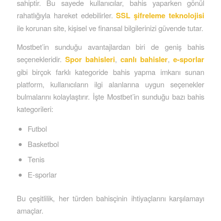
sahiptir. Bu sayede kullanıcılar, bahis yaparken gönül
rahatlığıyla hareket edebilirler.
SSL şifreleme teknolojisi
ile korunan site, kişisel ve finansal bilgilerinizi güvende tutar.
Mostbet’in sunduğu avantajlardan biri de geniş bahis
seçenekleridir.
Spor bahisleri
,
canlı bahisler
,
e-sporlar
gibi birçok farklı kategoride bahis yapma imkanı sunan
platform, kullanıcıların ilgi alanlarına uygun seçenekler
bulmalarını kolaylaştırır. İşte Mostbet’in sunduğu bazı bahis
kategorileri:
Futbol
Basketbol
Tenis
E-sporlar
Bu çeşitlilik, her türden bahisçinin ihtiyaçlarını karşılamayı
amaçlar.