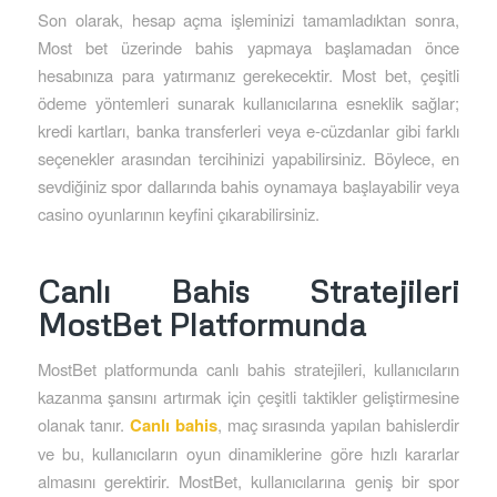
Son olarak, hesap açma işleminizi tamamladıktan sonra,
Most bet üzerinde bahis yapmaya başlamadan önce
hesabınıza para yatırmanız gerekecektir. Most bet, çeşitli
ödeme yöntemleri sunarak kullanıcılarına esneklik sağlar;
kredi kartları, banka transferleri veya e-cüzdanlar gibi farklı
seçenekler arasından tercihinizi yapabilirsiniz. Böylece, en
sevdiğiniz spor dallarında bahis oynamaya başlayabilir veya
casino oyunlarının keyfini çıkarabilirsiniz.
Canlı Bahis Stratejileri
MostBet Platformunda
MostBet platformunda canlı bahis stratejileri, kullanıcıların
kazanma şansını artırmak için çeşitli taktikler geliştirmesine
olanak tanır.
Canlı bahis
, maç sırasında yapılan bahislerdir
ve bu, kullanıcıların oyun dinamiklerine göre hızlı kararlar
almasını gerektirir. MostBet, kullanıcılarına geniş bir spor