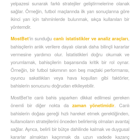
yelpazesi sunarak farklı stratejiler geliştirmelerine olanak
sağlar. Örneğin, futbol maçlarında ilk yarı sonuçlarına göre
ikinci yarı için tahminlerde bulunmak, sıkça kullanılan bir
yöntemdir.
MostBet
‘in sunduğu
canlı istatistikler ve analiz araçları
,
bahisçilerin anlık verilere dayalı olarak daha bilinçli kararlar
vermesine yardımcı olur. İstatistikleri doğru okumak ve
yorumlamak, bahisçilerin başarısında kritik bir rol oynar.
Örneğin, bir futbol takımının son beş maçtaki performansı,
oyuncu sakatlıkları veya hava koşulları gibi faktörler,
bahislerin sonucunu doğrudan etkileyebilir.
MostBet’te canlı bahis yaparken dikkat edilmesi gereken
önemli bir diğer nokta da
zaman yönetimidir
. Canlı
bahislerin doğası gereği hızlı hareket etmek gerektiğinden,
kullanıcıların stratejilerini önceden belirlemiş olmaları avantaj
sağlar. Ayrıca, belirli bir bütçe dahilinde kalmak ve duygusal
kararlar almaktan kaçınmak da uzun vadede kazanç