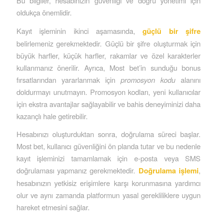
Bu bilgiler, hesabınızın güvenliği ve doğru yönetimi için
oldukça önemlidir.
Kayıt işleminin ikinci aşamasında,
güçlü bir şifre
belirlemeniz gerekmektedir. Güçlü bir şifre oluşturmak için
büyük harfler, küçük harfler, rakamlar ve özel karakterler
kullanmanız önerilir. Ayrıca, Most bet’in sunduğu bonus
fırsatlarından yararlanmak için
promosyon kodu
alanını
doldurmayı unutmayın. Promosyon kodları, yeni kullanıcılar
için ekstra avantajlar sağlayabilir ve bahis deneyiminizi daha
kazançlı hale getirebilir.
Hesabınızı oluşturduktan sonra, doğrulama süreci başlar.
Most bet, kullanıcı güvenliğini ön planda tutar ve bu nedenle
kayıt işleminizi tamamlamak için e-posta veya SMS
doğrulaması yapmanız gerekmektedir.
Doğrulama işlemi
,
hesabınızın yetkisiz erişimlere karşı korunmasına yardımcı
olur ve aynı zamanda platformun yasal gerekliliklere uygun
hareket etmesini sağlar.