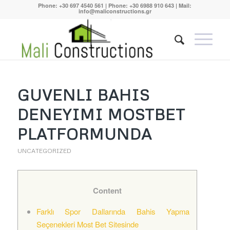
Phone:
+30 697 4540 561
| Phone:
+30 6988 910 643
| Mail:
info@maliconstructions.gr
GUVENLI BAHIS
DENEYIMI MOSTBET
PLATFORMUNDA
UNCATEGORIZED
Content
Farklı Spor Dallarında Bahis Yapma
Seçenekleri Most Bet Sitesinde