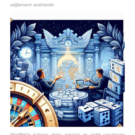
sağlamanın anahtarıdır.
MostBet’in kullanıcı dostu arayüzü ve mobil uygulaması