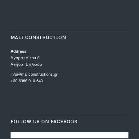
MALI CONSTRUCTION
Address
Aγορακρίτου 8
Αθήνα, Ελλάδα
info@maliconstructions.gr
+30 6988 910 643
FOLLOW US ON FACEBOOK