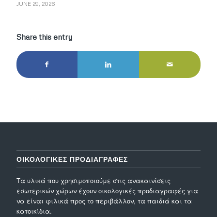
JUNE 29, 2026
Share this entry
ΟΙΚΟΛΟΓΙΚΕΣ ΠΡΟΔΙΑΓΡΑΦΕΣ
Τα υλικά που χρησιμοποιούμε στις ανακαινίσεις
εσωτερικών χώρων έχουν οικολογικές προδιαγραφές για
να είναι φιλικά προς το περιβάλλον, τα παιδιά και τα
κατοικίδια.