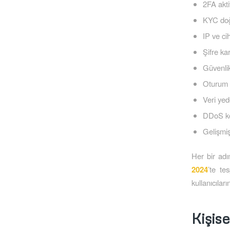
2FA akt
KYC do
IP ve ci
Şifre ka
Güvenlik
Oturum 
Veri ye
DDoS ko
Gelişmi
Her bir ad
2024
’te te
kullanıcıları
Kişis