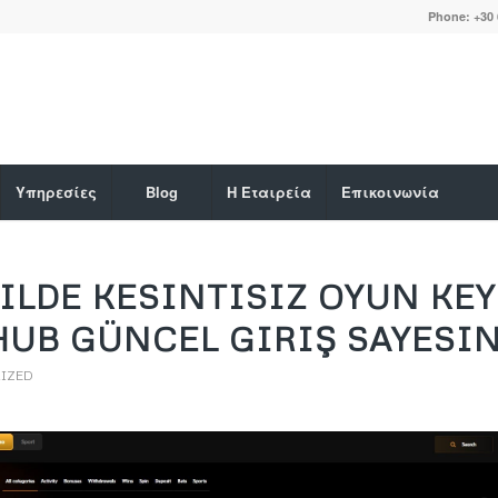
Phone:
+30
Υπηρεσίες
Blog
Η Εταιρεία
Επικοινωνία
ILDE KESINTISIZ OYUN KEY
HUB GÜNCEL GIRIŞ SAYESI
IZED