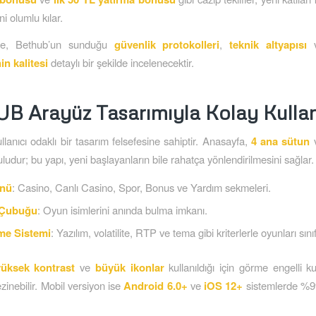
ni olumlu kılar.
e, Bethub’un sunduğu
güvenlik protokolleri
,
teknik altyapısı
in kalitesi
detaylı bir şekilde incelenecektir.
B Arayüz Tasarımıyla Kolay Kulla
lanıcı odaklı bir tasarım felsefesine sahiptir. Anasayfa,
4 ana sütun
ludur; bu yapı, yeni başlayanların bile rahatça yönlendirilmesini sağlar.
nü
: Casino, Canlı Casino, Spor, Bonus ve Yardım sekmeleri.
Çubuğu
: Oyun isimlerini anında bulma imkanı.
eme Sistemi
: Yazılım, volatilite, RTP ve tema gibi kriterlerle oyunları sın
yüksek kontrast
ve
büyük ikonlar
kullanıldığı için görme engelli ku
ezinebilir. Mobil versiyon ise
Android 6.0+
ve
iOS 12+
sistemlerde %9