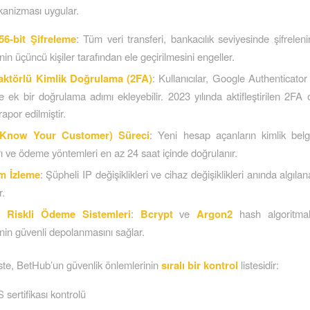
anizması uygular.
6‑bit Şifreleme
: Tüm veri transferi, bankacılık seviyesinde şifreleni
rinin üçüncü kişiler tarafından ele geçirilmesini engeller.
aktörlü Kimlik Doğrulama (2FA)
: Kullanıcılar, Google Authenticat
e ek bir doğrulama adımı ekleyebilir. 2023 yılında aktifleştirilen 2FA
rapor edilmiştir.
Know Your Customer) Süreci
: Yeni hesap açanların kimlik belg
rı ve ödeme yöntemleri en az 24 saat içinde doğrulanır.
m İzleme
: Şüpheli IP değişiklikleri ve cihaz değişiklikleri anında algıl
r.
 Riskli Ödeme Sistemleri
:
Bcrypt
ve
Argon2
hash algoritma
rinin güvenli depolanmasını sağlar.
iste, BetHub’un güvenlik önlemlerinin
sıralı bir kontrol
listesidir:
sertifikası kontrolü