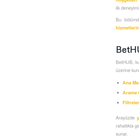
ilk deneyimi
Bu bölümd
hizmetlerin
BetHU
BetHUB, kul
üzerine kuru
Ana Me
Arama 
Filtrel
Arayüzde
rahatlıkla g
sunar.