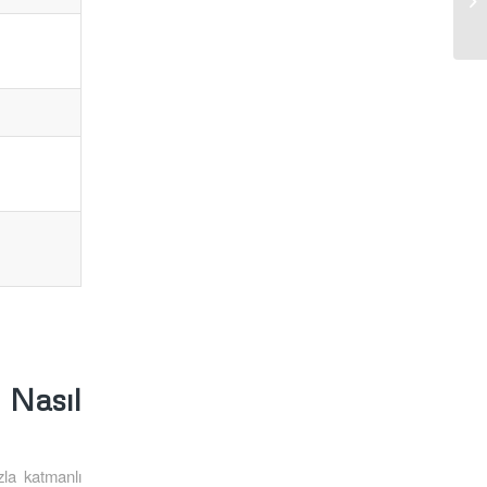
 Nasıl
zla katmanlı