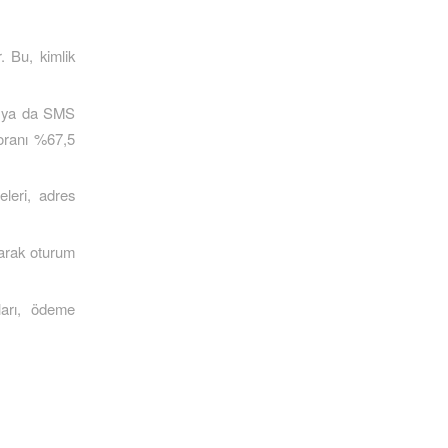
r. Bu, kimlik
or ya da SMS
 oranı %67,5
eleri, adres
anarak oturum
ları, ödeme