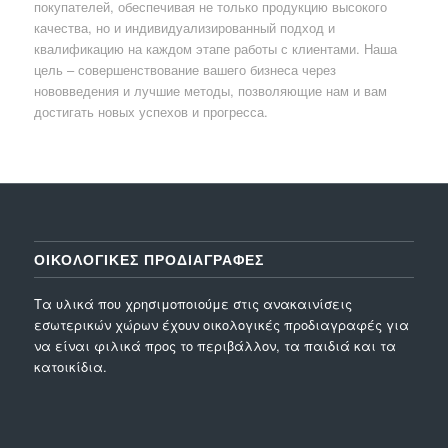
покупателей, обеспечивая не только продукцию высокого
качества, но и индивидуализированный подход и
квалификацию на каждом этапе работы с клиентами. Наша
цель – совершенствование вашего бизнеса через
нововведения и лучшие методы, позволяющие нам и вам
достигать новых успехов и прогресса.
ΟΙΚΟΛΟΓΙΚΕΣ ΠΡΟΔΙΑΓΡΑΦΕΣ
Τα υλικά που χρησιμοποιούμε στις ανακαινίσεις
εσωτερικών χώρων έχουν οικολογικές προδιαγραφές για
να είναι φιλικά προς το περιβάλλον, τα παιδιά και τα
κατοικίδια.