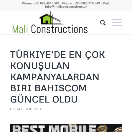
Phone:
+30 697 4540 561
| Phone:
+30 6988 910 643
| Mail:
info@maliconstructions.gr
TÜRKIYE’DE EN ÇOK
KONUŞULAN
KAMPANYALARDAN
BIRI BAHISCOM
GÜNCEL OLDU
UNCATEGORIZED