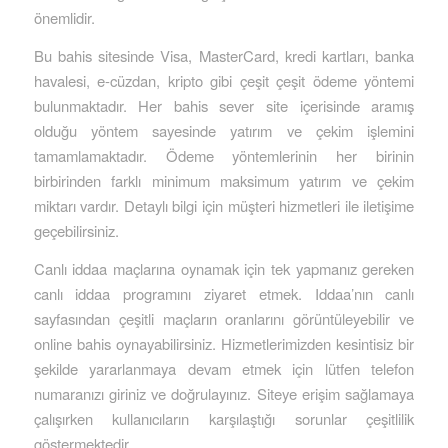
önemlidir.
Bu bahis sitesinde Visa, MasterCard, kredi kartları, banka
havalesi, e-cüzdan, kripto gibi çeşit çeşit ödeme yöntemi
bulunmaktadır. Her bahis sever site içerisinde aramış
olduğu yöntem sayesinde yatırım ve çekim işlemini
tamamlamaktadır. Ödeme yöntemlerinin her birinin
birbirinden farklı minimum maksimum yatırım ve çekim
miktarı vardır. Detaylı bilgi için müşteri hizmetleri ile iletişime
geçebilirsiniz.
Canlı iddaa maçlarına oynamak için tek yapmanız gereken
canlı iddaa programını ziyaret etmek. Iddaa’nın canlı
sayfasından çeşitli maçların oranlarını görüntüleyebilir ve
online bahis oynayabilirsiniz. Hizmetlerimizden kesintisiz bir
şekilde yararlanmaya devam etmek için lütfen telefon
numaranızı giriniz ve doğrulayınız. Siteye erişim sağlamaya
çalışırken kullanıcıların karşılaştığı sorunlar çeşitlilik
göstermektedir.