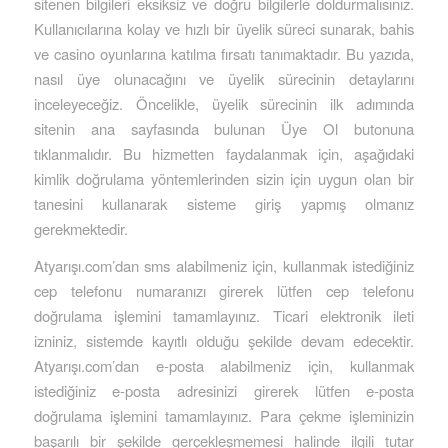
sitenen bilgileri eksiksiz ve doğru bilgilerle doldurmalısınız.
Kullanıcılarına kolay ve hızlı bir üyelik süreci sunarak, bahis
ve casino oyunlarına katılma fırsatı tanımaktadır. Bu yazıda,
nasıl üye olunacağını ve üyelik sürecinin detaylarını
inceleyeceğiz. Öncelikle, üyelik sürecinin ilk adımında
sitenin ana sayfasında bulunan Üye Ol butonuna
tıklanmalıdır. Bu hizmetten faydalanmak için, aşağıdaki
kimlik doğrulama yöntemlerinden sizin için uygun olan bir
tanesini kullanarak sisteme giriş yapmış olmanız
gerekmektedir.
Atyarışı.com’dan sms alabilmeniz için, kullanmak istediğiniz
cep telefonu numaranızı girerek lütfen cep telefonu
doğrulama işlemini tamamlayınız. Ticari elektronik ileti
izniniz, sistemde kayıtlı olduğu şekilde devam edecektir.
Atyarışı.com’dan e-posta alabilmeniz için, kullanmak
istediğiniz e-posta adresinizi girerek lütfen e-posta
doğrulama işlemini tamamlayınız. Para çekme işleminizin
başarılı bir şekilde gerçekleşmemesi halinde ilgili tutar