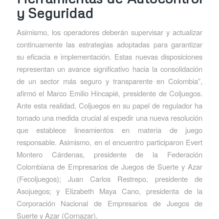
y Seguridad
Asimismo, los operadores deberán supervisar y actualizar
continuamente las estrategias adoptadas para garantizar
su eficacia e implementación. Estas nuevas disposiciones
representan un avance significativo hacia la consolidación
de un sector más seguro y transparente en Colombia”,
afirmó el Marco Emilio Hincapié, presidente de Coljuegos.
Ante esta realidad, Coljuegos en su papel de regulador ha
tomado una medida crucial al expedir una nueva resolución
que establece lineamientos en materia de juego
responsable. Asimismo, en el encuentro participaron Evert
Montero Cárdenas, presidente de la Federación
Colombiana de Empresarios de Juegos de Suerte y Azar
(Fecoljuegos); Juan Carlos Restrepo, presidente de
Asojuegos; y Elizabeth Maya Cano, presidenta de la
Corporación Nacional de Empresarios de Juegos de
Suerte y Azar (Cornazar).