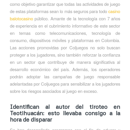
como objetivo garantizar que todas las actividades de juego
de estas plataformas sean lo más seguros para todo
casino
balotocasino
público. Amante de la tecnología con 7 años
de experiencia en el cubrimiento informativo de este sector
en temas como telecomunicaciones, tecnología de
consumo, dispositivos móviles y plataformas en Colombia.
Las acciones promovidas por Coljuegos no solo buscan
proteger a los jugadores, sino también reforzar la confianza
en un sector que contribuye de manera significativa al
desarrollo económico del país. Además, los operadores
podrán adoptar las campañas de juego responsable
adelantadas por Coljuegos para sensibilizar a los jugadores
sobre los riesgos asociados al juego en exceso.
Identifican al autor del tiroteo en
Teotihuacán: esto llevaba consigo a la
hora de disparar
Se han desarrollado programas con el fin de educar y