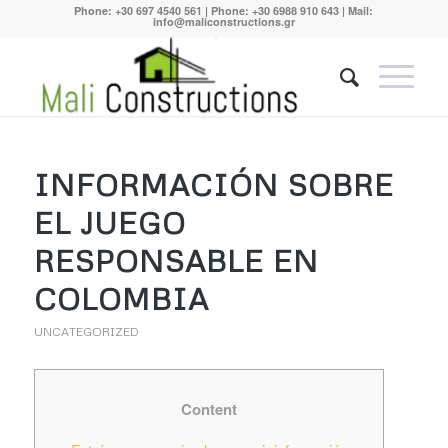
Phone:
+30 697 4540 561
| Phone:
+30 6988 910 643
| Mail:
info@maliconstructions.gr
INFORMACIÓN SOBRE
EL JUEGO
RESPONSABLE EN
COLOMBIA
UNCATEGORIZED
Content