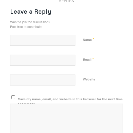
REPLIES
Leave a Reply
Want to join the discussion?
Feel free to contribute!
*
Name
*
Email
Website
Save my name, email, and website in this browser for the next time
I comment.